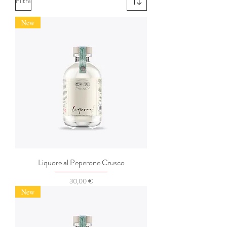
Filtra
New
Liquore al Peperone Crusco
Prezzo
30,00 €
New