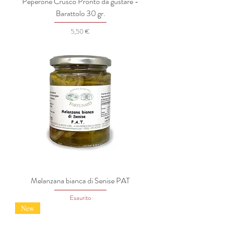
Peperone Crusco Pronto da gustare -
Barattolo 30 gr.
Prezzo
5,50 €
Melanzana bianca di Senise PAT
Esaurito
New