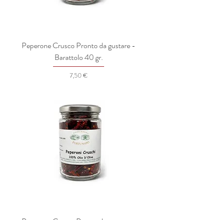
Peperone Crusco Pronto da gustare -
Barattolo 40 gr.
Prezzo
7,50 €