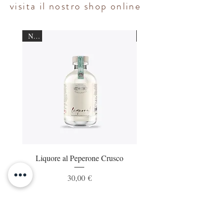
visita il nostro shop online
New
New
Liquore al Peperone Crusco
Gin al Peperone Cru
Prezzo
30,00 €