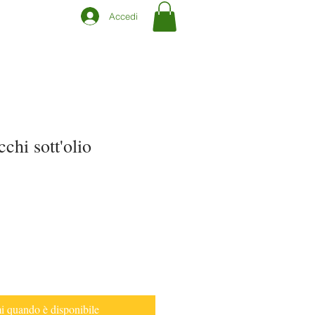
Accedi
chi sott'olio
 quando è disponibile