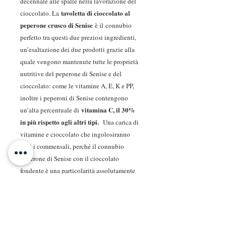
decennale alle spalle nella lavorazione del
tavoletta di cioccolato al
cioccolato. La
peperone crusco di Senise
è il connubio
perfetto tra questi due preziosi ingredienti,
un’esaltazione dei due prodotti grazie alla
quale vengono mantenute tutte le proprietà
nutritive del peperone di Senise e del
cioccolato: come le vitamine A, E, K e PP,
inoltre i peperoni di Senise contengono
vitamina C, il 30%
un’alta percentuale di
in più rispetto agli altri tipi.
Una carica di
vitamine e cioccolato che ingolosiranno
tutti i commensali, perché il connubio
peperone di Senise con il cioccolato
fondente è una particolarità assolutamente
per i più golosi
da provare, soprattutto
.
Ottimi a fine pasto e si accompagnano
benissimo a tutti i dolci, ideali per
accompagnare anche un buon moscato o