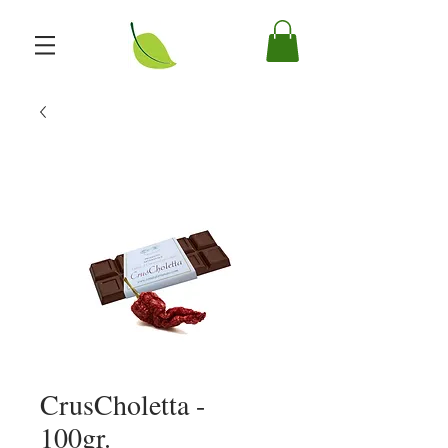
CrusCholetta -
100gr.